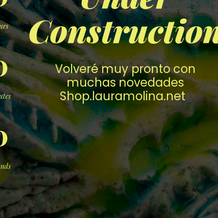
Constructio
urs
0
Volveré muy pronto con
muchas novedades
Shop.lauramolina.net
utes
0
onds