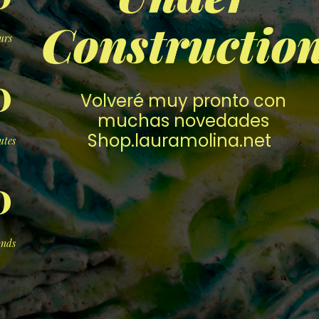
Constructio
urs
0
Volveré muy pronto con
muchas novedades
Shop.lauramolina.net
utes
0
onds